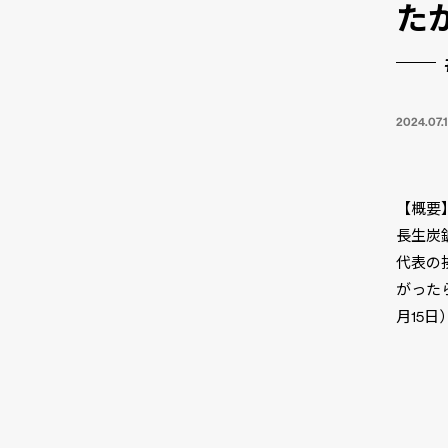
た
2024.07.
【概要
長生炭
代表の
がった
月15日