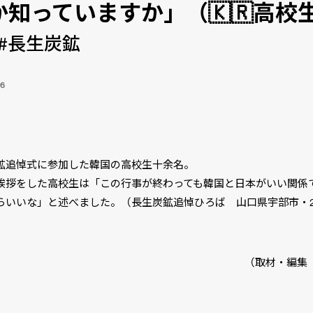
か知っていますか」（🇰🇷高校
#長生炭鉱
16
】
鉱追悼式に参加した韓国の高校生十余名。
挨拶をした高校生は「この行事が終わっても韓国と日本がいい関係
らいいな」と述べました。（長生炭鉱追悼ひろば 山口県宇部市・20
）
（取材・編集