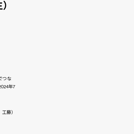
生）
でつな
24年7
 工藤）