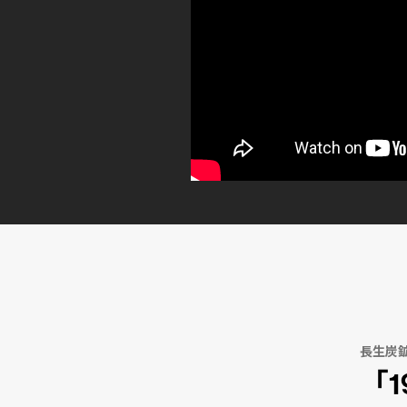
長生炭
「