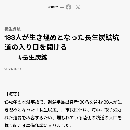
share
Facebook
X
長生炭鉱
183人が生き埋めとなった長生炭鉱坑
道の入り口を開ける
#長生炭鉱
2024.07.17
【概要】
1942年の水没事故で、朝鮮半島出身者136名を含む183人が生
き埋めとなった「長生炭鉱」。市民団体は、海中に取り残さ
れた遺骨を収容するため、埋もれている陸側の坑道の入口を
掘り起こす準備作業に入りました。