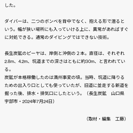
した。
ダイバーは、二つのボンベを背中でなく、抱える形で潜ると
いう。幅が狭い場所にも入っていける上に、異常があればすぐ
に対処できる。通常のダイビングではできない技術。
長生炭鉱のピーヤは、岸側と沖側の２本。直径は、それぞれ
2.8m、4.2m、坑道までの深さはともに約30m、と言われてい
る。
炭鉱が本格稼働したのは満州事変の頃。当時、坑道に降りる
ための出入り口としても使っていたが、旧道に並走する新道を
掘った後、排水・排気口にしたという。（長生炭鉱 山口県
宇部市・2024年7月24日）
（取材・編集 工藤）