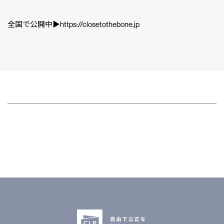
全国で公開中▶︎https://closetothebone.jp