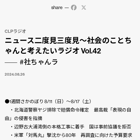
share
Facebook
X
CLPラジオ
ニュース二度見三度見〜社会のことち
ゃんと考えたいラジオ Vol.42
#社ちゃんラ
2024.08.26
●1週間さかのぼり 8/11（日）〜8/17（土）
・北海道警察ヤジ排除で賠償命令確定 最高裁「表現の自
由」の侵害を指摘
・辺野古大浦湾側の本格工事に着手 国は事前協議を拒否
・米軍「対馬丸」撃沈から80年 再調査に向けた予算要求