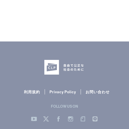
CLP
市民と
利用規約
Privacy Policy
お問い合わせ
FOLLOW US ON
YouTube
Twitter
Facebook
Instergram
note
LINE