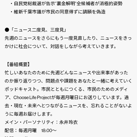
・自民党総裁選が告示”裏金解明”全候補者が消極的姿勢
・維新千葉市議が市民の同意得ずに請願を偽造
●「ニュース二度見、三度見」
先週のニュースをさらにもう一度見直したり、ニュースをきっ
かけに社会について、対話をしながら考えていきます。
【番組概要】
忙しいあなたのために先週どんなニュースや出来事があった
のか振り返りつつ、問題点や課題をあなたと一緒に考えていく
ポッドキャスト。市民とともにつくる、市民のためのメディ
ア、Choose Life Projectが毎週月曜日にお送りしています。過
去・現在・未来へとつながるニュースを、忘れることがないよ
うに毎週お届けします。
メイン・パーソナリティ：永井玲衣
配信：毎週月曜 18:00〜