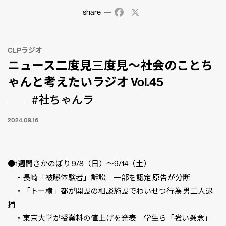
share
Facebook
X
CLPラジオ
ニュース二度見三度見〜社会のことち
ゃんと考えたいラジオ Vol.45
#社ちゃんラ
2024.09.16
●1週間さかのぼり 9/8（日）〜9/14（土）
・長崎「被曝体験者」訴訟 一部を認定 原告が分断
・「トー横」都が開設の相談施設でわいせつ行為 男二人逮
捕
・東京大学が授業料の値上げを発表 学生ら「強い懸念」