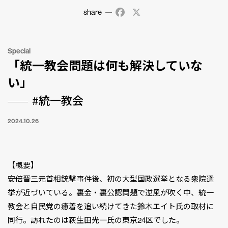
share
Facebook
X
Special
「統一教会問題は何も解決していな
い」
#統一教会
2024.10.26
【概要】
安倍晋三元首相銃撃事件後、初の大型国政選挙となる衆院選
挙が近づいている。裏金・裏公認問題で逆風が吹く中、統一
教会と自民党の癒着を追い続けてきた鈴木エイト氏の取材に
同行。訪れたのは萩生田光一氏の東京24区でした。