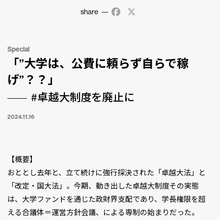
share
Facebook
X
Special
「”大学は、公費に頼らず自らで稼
げ”？？」
#卓越大制度を廃止に
2024.11.16
【概要】
おととし去年と、立て続けに強行採決された「卓越大法」と
「改定・国大法」。今期、動き出した卓越大制度その実態
は、大学ファンドを通じた政財界支配であり、学長権限を超
える合議体＝運営方針会議、による専制の始まりだった。