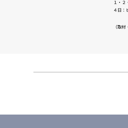
１・２
４日：
（取材