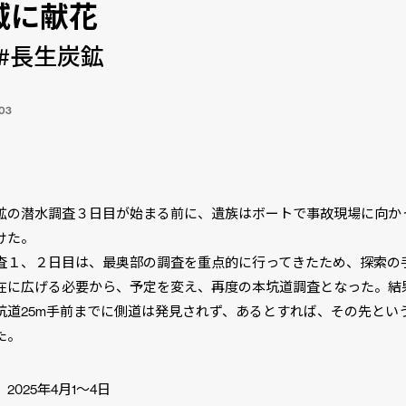
域に献花
#長生炭鉱
03
】
鉱の潜水調査３日目が始まる前に、遺族はボートで事故現場に向か
けた。
査１、２日目は、最奥部の調査を重点的に行ってきたため、探索の
在に広げる必要から、予定を変え、再度の本坑道調査となった。結
坑道25m手前までに側道は発見されず、あるとすれば、その先とい
た。
2025年4月1〜4日