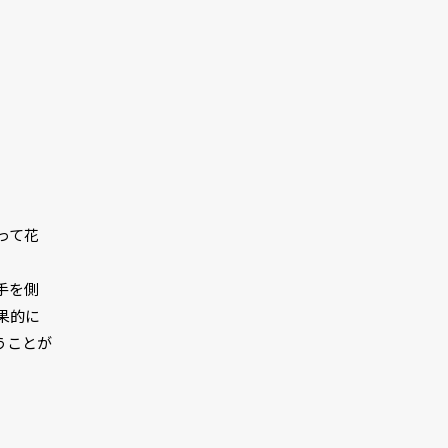
って花
手を側
果的に
うことが