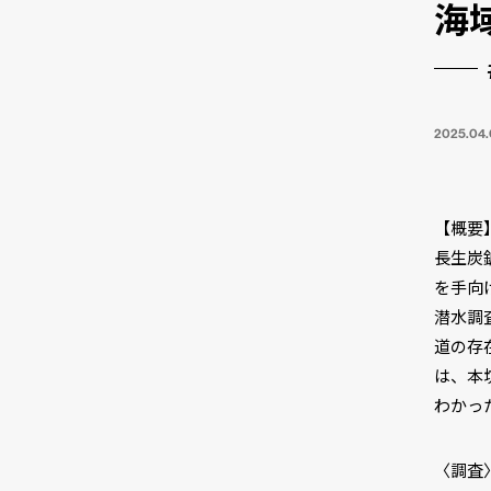
海
2025.04.
【概要
長生炭
を手向
潜水調
道の存
は、本
わかっ
〈調査〉