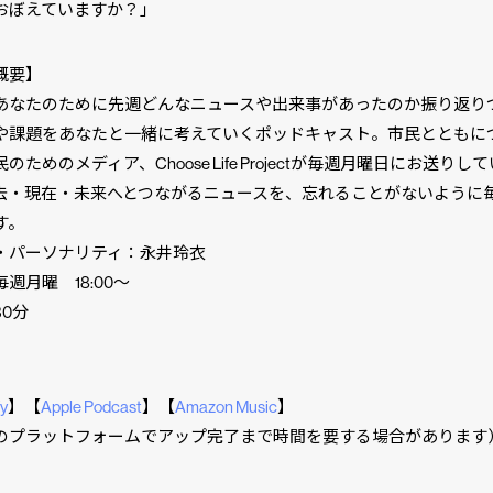
ぼえていますか？」
概要】
あなたのために先週どんなニュースや出来事があったのか振り返り
や課題をあなたと一緒に考えていくポッドキャスト。市民とともに
のためのメディア、Choose Life Projectが毎週月曜日にお送りし
去・現在・未来へとつながるニュースを、忘れることがないように
す。
・パーソナリティ：永井玲衣
週月曜 18:00〜
0分
fy
】【
Apple Podcast
】【
Amazon Music
】
のプラットフォームでアップ完了まで時間を要する場合があります