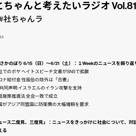
ちゃんと考えたいラジオ Vol.8
#社ちゃんラ
23
さかのぼり 6/15（日）〜6/21（土）：１Weekのニュースを振り返
でのボヤ ヘイトスピーチ文書がSNSで拡散
ナ給付金 性風俗の除外は「合憲」
共同声明 イスラエルのイラン攻撃を支持
施策推進法 全会一致で成立
がアジア同盟国に防衛費の大幅増額を要求
ュース二度見、三度見」：ニュースをきっかけに社会について、対
える