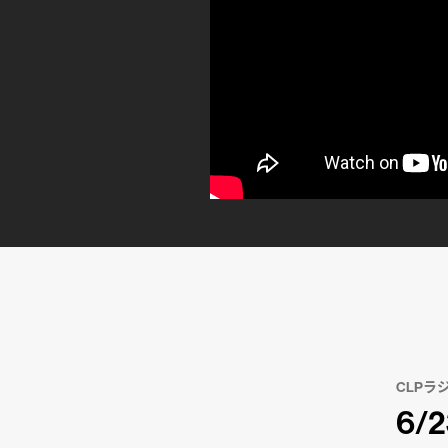
CLPラ
6