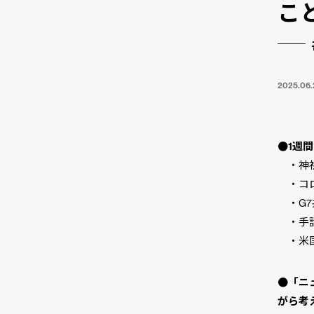
こと
2025.06.
●1週間
・神社
・コロ
・G7
・手話
・米国
●「ニ
がら考