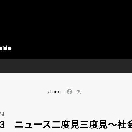
share
Facebook
X
ジオ
/23 ニュース二度見三度見〜社