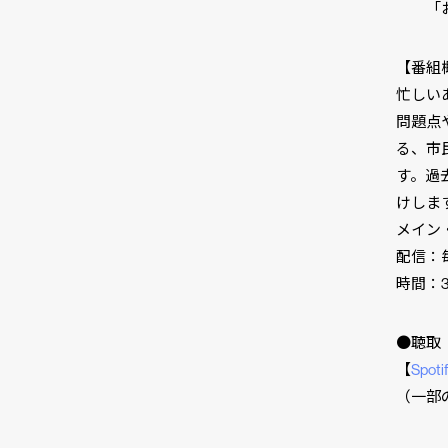
「お
【番組
忙しい
問題点
る、市民
す。過
けしま
メイン
配信：毎
時間：3
●聴取
【
Spoti
（一部