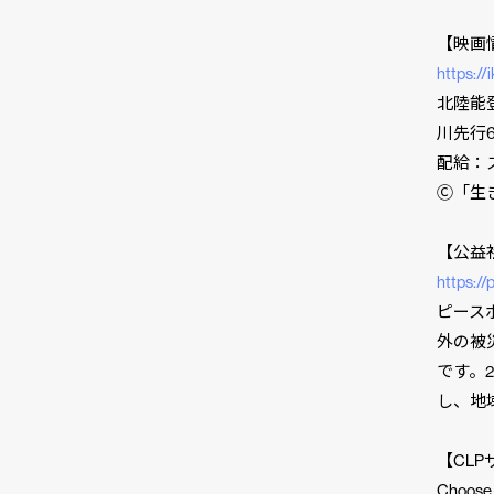
【映画
https://
北陸能
川先行6
配給：
Ⓒ「生
【公益
https://p
市民と
CLP
ピース
外の被
です。
し、地
【CL
Choo