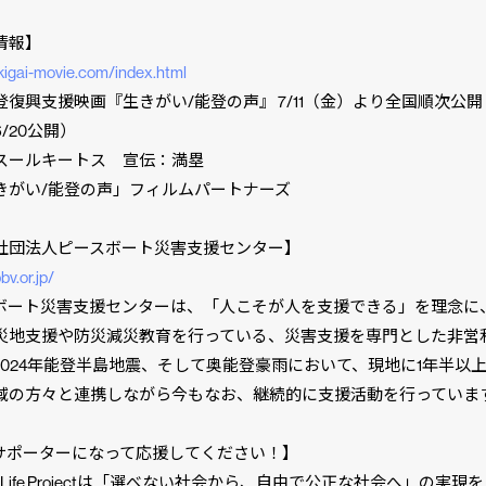
情報】
ikigai-movie.com/index.html
登復興支援映画『生きがい/能登の声』 7/11（金）より全国順次公
/20公開）
スールキートス 宣伝：満塁
きがい/能登の声」フィルムパートナーズ
社団法人ピースボート災害支援センター】
bv.or.jp/
ボート災害支援センターは、「人こそが人を支援できる」を理念に
災地支援や防災減災教育を行っている、災害支援を専門とした非営
2024年能登半島地震、そして奥能登豪雨において、現地に1年半以
域の方々と連携しながら今もなお、継続的に支援活動を行っていま
Pサポーターになって応援してください！】
se Life Projectは「選べない社会から、自由で公正な社会へ」の実現