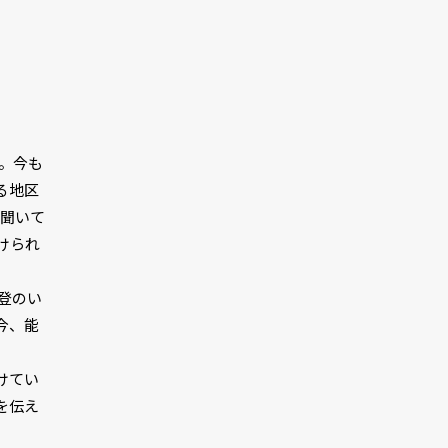
す。今も
る地区
も聞いて
けられ
登のい
今、能
けてい
を伝え