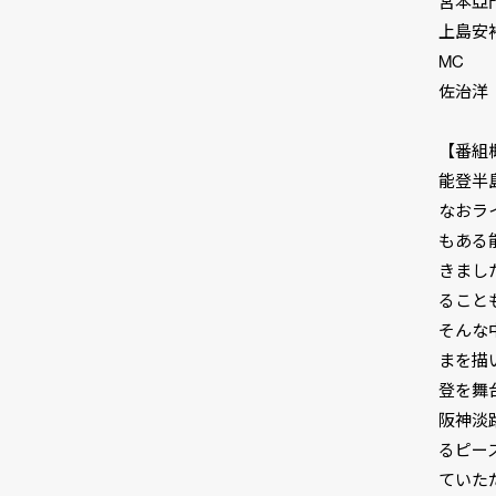
宮本亞
上島安
MC
佐治洋（
【番組
能登半
なおラ
もある
きまし
ること
そんな
まを描
登を舞
阪神淡
るピー
ていた