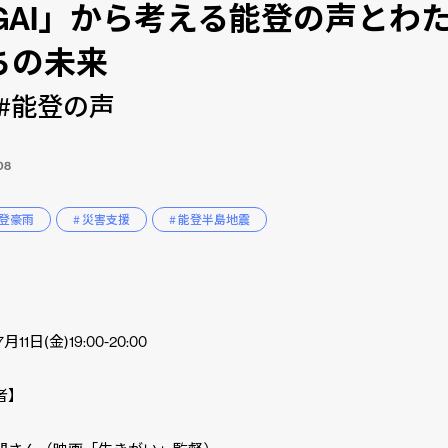
KIGAI」から考える能登の声とわ
ちの未来
#能登の声
08
能登豪雨
# 災害支援
# 能登半島地震
】
月11日(金)19:00-20:00
者】