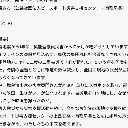
門さん（映画「生きがい」監督）
裕さん（公益社団法人ピースボート災害支援センター・事務局長）
CLP）
概要】
島地震から1年半、奥能登豪雨災害から10ヶ月が経とうとしていま
イフラインの復旧が見込めず、集落の集団移転も余儀なくされてい
能登地方。1年に二度の二重被災で「心が折れた」という声を何度
た。時間の経過とともに報道の数は減少し、全国に現地の状況が届
もなくなってきています。
中、舞台演出家の宮本亞門さんが約30年ぶりにメガホンを取り、能
いた映画「生きがい」が公開されます。被災地をロケ地にし、なぜ
台にした映画を撮ったのか。
路大震災から災害支援活動を続け、今もなお能登の現地で支援を続
スボート災害支援センターの上島安裕・事務局長とともに能登の声
だきながら、わたしたちの未来を考えます。