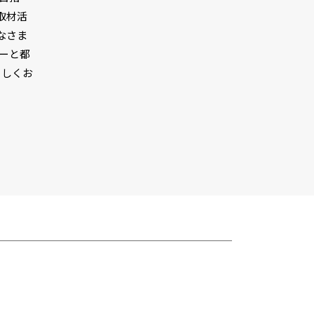
取材活
なさま
ターと都
ろしくお