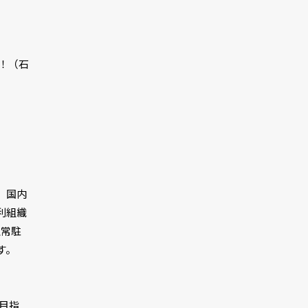
開！（石
、国内
利組織
上常駐
す。
を目指