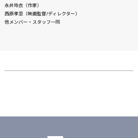
永井玲衣（作家）
西原孝至（映画監督/ディレクター）
他メンバー・スタッフ一同
CLP
市民と