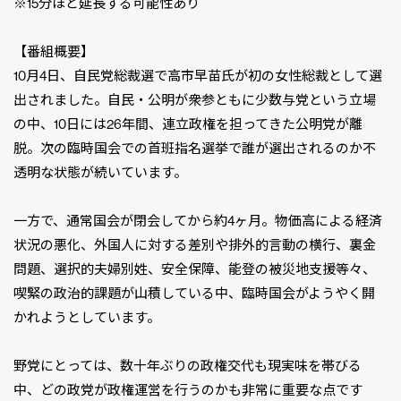
※15分ほど延長する可能性あり
【番組概要】
10月4日、自民党総裁選で高市早苗氏が初の女性総裁として選
出されました。自民・公明が衆参ともに少数与党という立場
の中、10日には26年間、連立政権を担ってきた公明党が離
脱。次の臨時国会での首班指名選挙で誰が選出されるのか不
透明な状態が続いています。
一方で、通常国会が閉会してから約4ヶ月。物価高による経済
状況の悪化、外国人に対する差別や排外的言動の横行、裏金
問題、選択的夫婦別姓、安全保障、能登の被災地支援等々、
喫緊の政治的課題が山積している中、臨時国会がようやく開
かれようとしています。
野党にとっては、数十年ぶりの政権交代も現実味を帯びる
中、どの政党が政権運営を行うのかも非常に重要な点です