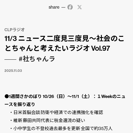
share
Facebook
X
CLPラジオ
11/3 ニュース二度見三度見〜社会のこ
とちゃんと考えたいラジオ Vol.97
#社ちゃんラ
2025.11.03
●
1週間さかのぼり 10/26（日）〜11/1（土）：１Weekのニュ
ースを振り返り
・日米首脳会談 防衛や経済での連携強化を確認
・維新 藤田共同代表に税金還流の疑い
・小中学生の不登校過去最多を更新 全国で約35万人