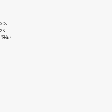
つつ、
つく
・現在・
。
）