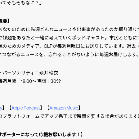
ってそもそもなに？」
概要】
あなたのために先週どんなニュースや出来事があったのか振り返り
や課題をあなたと一緒に考えていくポッドキャスト。市民とともに
民のためのメディア、CLPが毎週月曜日にお送りしています。過去
とつながるニュースを、忘れることがないように毎週お届けします
・パーソナリティ：永井玲衣
週月曜 18:00〜時間：30分
fy
】【
Apple Podcast
】【
Amazon Music
】
のプラットフォームでアップ完了まで時間を要する場合があります
Pサポーターになって応援お願いします！】