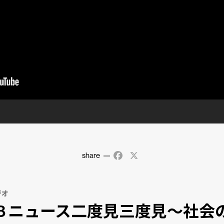
share
Facebook
X
ジオ
2/8 ニュース二度見三度見〜社会