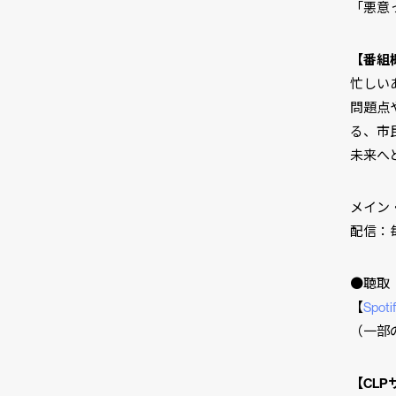
「悪意
【番組
忙しい
問題点
る、市
未来へ
メイン
配信：毎
●聴取
【
Spoti
（一部
【CL