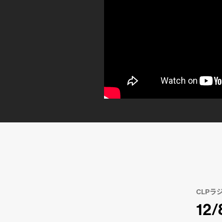
CLPラ
1