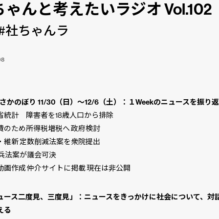
ゃんと考えたいラジオ Vol.102
#社ちゃんラ
08
さかのぼり 11/30（日）〜12/6（土）：１Weekのニュースを振り
省統計 障害者を18歳人口から排除
費のため所得税増税へ 政府検討
・維新 定数削減法案を衆院提出
徴兵法案が議会可決
動画作成 仲介サイトに掲載 現在は非公開
ュース二度見、三度見」：ニュースをきっかけに社会について、対
える