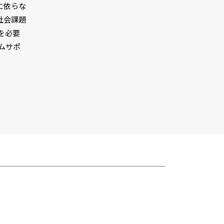
に依らな
社会課題
を必要
ムサポ
。