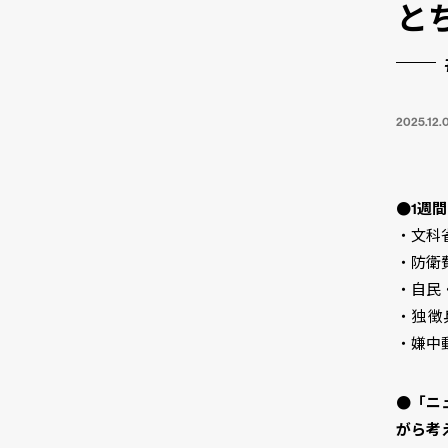
とち
2025.12.
●1週間
・文科
・防衛
・自民
・独 
・嫌中
●「ニ
がら考