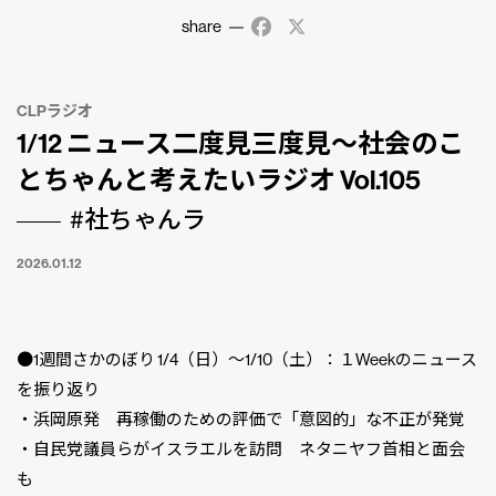
share
Facebook
X
CLPラジオ
1/12 ニュース二度見三度見〜社会のこ
とちゃんと考えたいラジオ Vol.105
#社ちゃんラ
2026.01.12
●1週間さかのぼり 1/4（日）〜1/10（土）：１Weekのニュース
を振り返り
・浜岡原発 再稼働のための評価で「意図的」な不正が発覚
・自民党議員らがイスラエルを訪問 ネタニヤフ首相と面会
も