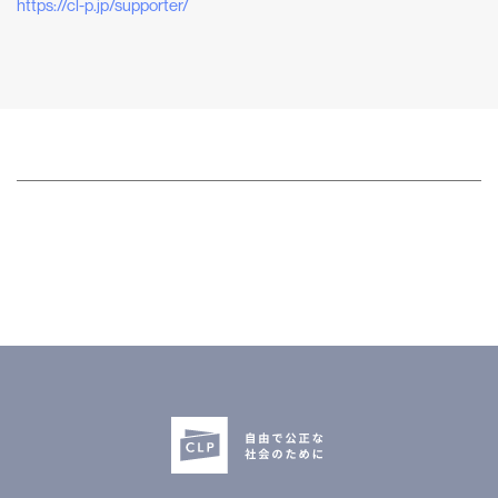
⁠⁠⁠⁠⁠⁠⁠⁠⁠⁠⁠⁠⁠⁠⁠⁠⁠⁠⁠⁠⁠⁠⁠⁠⁠⁠⁠⁠⁠⁠⁠⁠⁠⁠⁠⁠⁠⁠https://cl-p.jp/supporter/
CLP
市民と