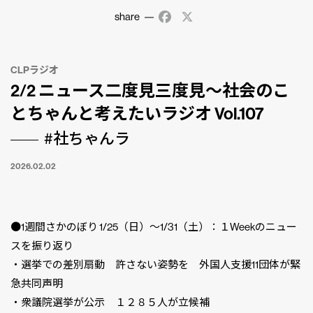
share
Facebook
X
CLPラジオ
2/2 ニュース二度見三度見〜社会のこ
とちゃんと考えたいラジオ Vol.107
#社ちゃんラ
2026.02.02
●1週間さかのぼり 1/25（日）〜1/31（土）：１Weekのニュー
スを振り返り
・選挙での差別扇動 許さない姿勢を 外国人支援11団体が緊
急共同声明
・衆議院選挙が公示 １２８５人が立候補