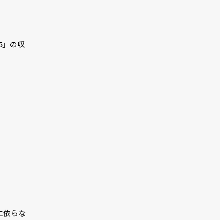
5」の収
に依らな