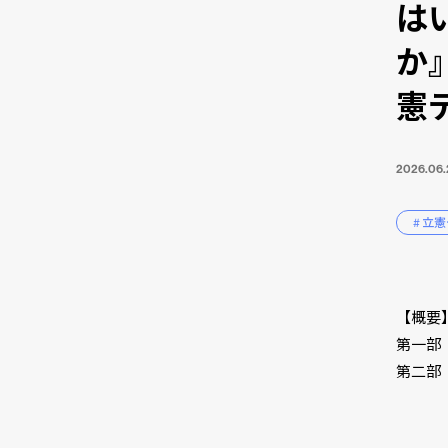
は
か
憲
2026.06.
# 立
【概要
第一部
第二部
加藤
中野