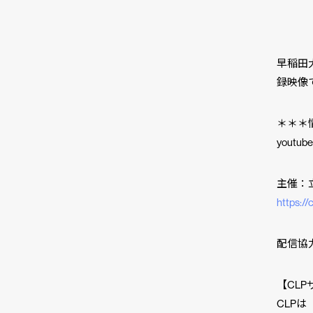
長谷
畠山澄
早稲田大
録映像
＊＊＊
yout
主催：
https:/
配信協力
【CL
CLP