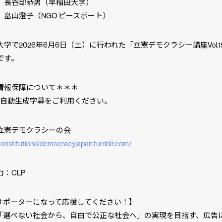
部恭男（早稲田大学）
子（NGO ピースボート）
学で2026年6月6日（土）に行われた「立憲デモクラシー講座Vol.1
です。
情報保障について＊＊＊
ube自動生成字幕をご利用ください。
立憲デモクラシーの会
/constitutionaldemocracyjapan.tumblr.com/
：CLP
Pサポーターになって応援してください！】
は「選べない社会から、自由で公正な社会へ」の実現を目指す、広告