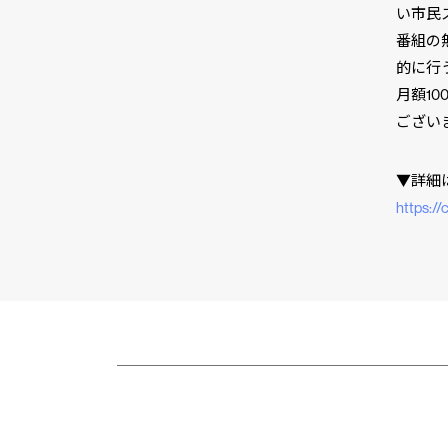
い市民
番組の
的に行
月額1
ござい
▼詳細
https://
市民と
CLP