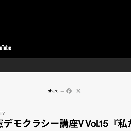
share
Facebook
X
 TV
デモクラシー講座V Vol.15『