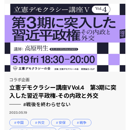
コラボ企画
立憲デモクラシー講座V Vol.4 第3期に突
入した習近平政権-その内政と外交
#戦後を終わらせない
2023.05.19
# 中国
# 外交
# 安保
# 戦争