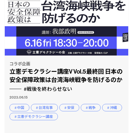
コラボ企画
立憲デモクラシー講座V Vol.5最終回 日本の
安全保障政策は台湾海峡戦争を防げるのか
#戦後を終わらせない
2023.06.15
# 中国
# 台湾有事
# 安保
# 戦争
# 沖縄
# 立憲デモクラシー講座