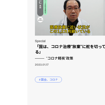
Special
「国は、コロナ治療”放棄”に舵を切っ
る」
”コロナ軽視”政策
2023.01.17
# 国会、コロナ