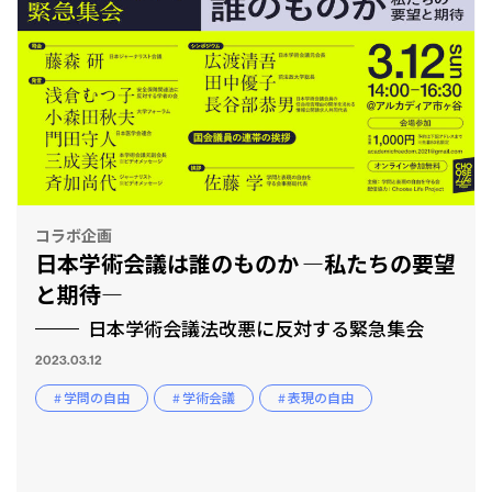
コラボ企画
日本学術会議は誰のものか ―私たちの要望
と期待―
日本学術会議法改悪に反対する緊急集会
2023.03.12
# 学問の自由
# 学術会議
# 表現の自由