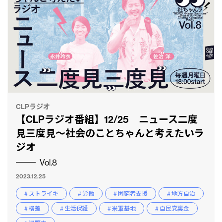
CLPラジオ
【CLPラジオ番組】12/25 ニュース二度
見三度見〜社会のことちゃんと考えたいラ
ジオ
Vol.8
2023.12.25
# ストライキ
# 労働
# 困窮者支援
# 地方自治
# 格差
# 生活保護
# 米軍基地
# 自民党裏金