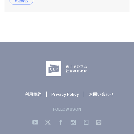
# 辺野古
利用規約
Privacy Policy
お問い合わせ
FOLLOW US ON
YouTube
Twitter
Facebook
Instergram
note
LINE