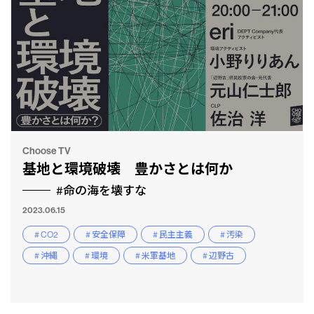
Choose TV
基地と環境破壊 豊かさとは何か
#命の海を壊すな
2023.06.15
# CO2
# 安全保障
# 民主主義
# 汚染
# 沖縄
# 環境
# 米軍基地
# 辺野古