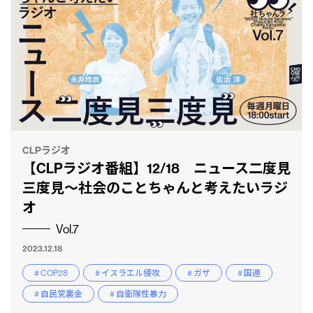
CLPラジオ
【CLPラジオ番組】12/18 ニュース二度見
三度見〜社会のことちゃんと考えたいラジ
オ
Vol.7
2023.12.18
# COP28
# イスラエル侵攻
# ガザ
# 国連
# 自民党裏金
# 自衛隊性暴力