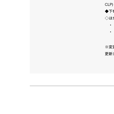
CLP)
◆下
◇ほ
・「
・「
※変
更新