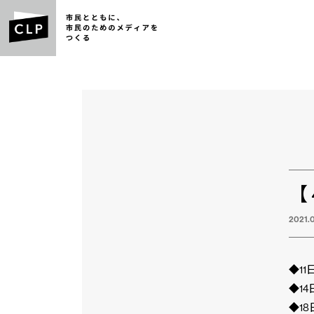
【
2021.
◆11
◆14
◆18