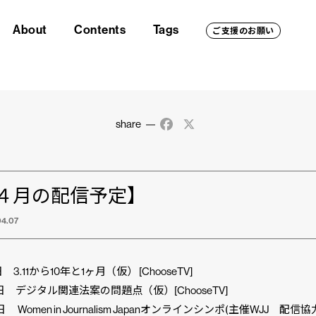
About
Contents
Tags
ご支援のお願い
share
Facebook
X
４月の配信予定】
04.07
日 3.11から10年と1ヶ月（仮） [ChooseTV]
日 デジタル関連法案の問題点（仮）[ChooseTV]
日 Women in Journalism Japanオンラインシンポ(主催WJJ 配信協