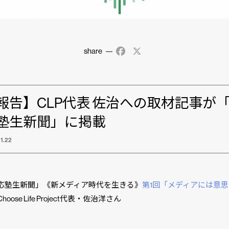
share
Facebook
X
報告】CLP代表 佐治への取材記事が
塾生新聞」に掲載
1.22
応塾生新聞」《新メディア時代を生きる》
第1回「メディアには意
Choose Life Project代表・佐治洋さん