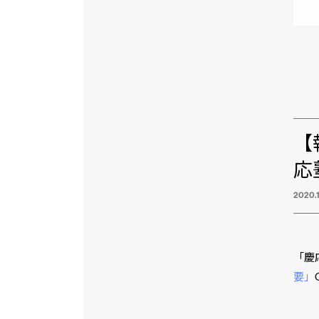
【
応
2020.1
「慶
要」