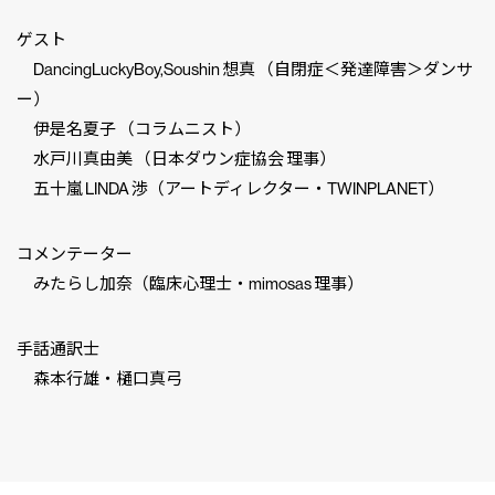
ゲスト
DancingLuckyBoy,Soushin 想真 （自閉症＜発達障害＞ダンサ
ー）
伊是名夏子 （コラムニスト）
水戸川真由美 （日本ダウン症協会 理事）
五十嵐 LINDA 渉（アートディレクター・TWINPLANET）
コメンテーター
みたらし加奈（臨床心理士・mimosas 理事）
手話通訳士
森本行雄・樋口真弓