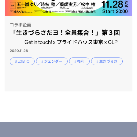
コラボ企画
「生きづらさだヨ！全員集合！」第３回
Get in touch! x プライドハウス東京 x CLP
2020.11.28
# LGBTQ
# ジェンダー
# 権利
# 生きづらさ