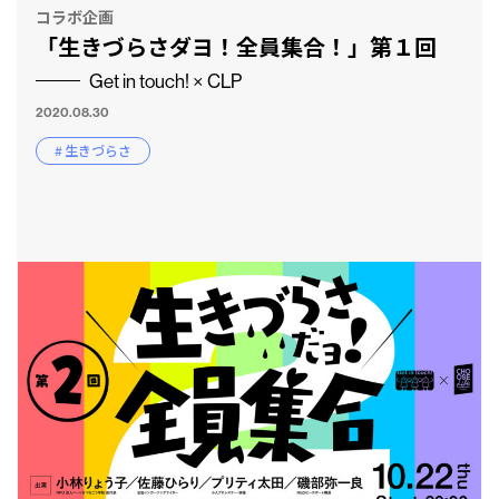
コラボ企画
「生きづらさダヨ！全員集合！」第１回
Get in touch! × CLP
2020.08.30
# 生きづらさ
CLP
市民と