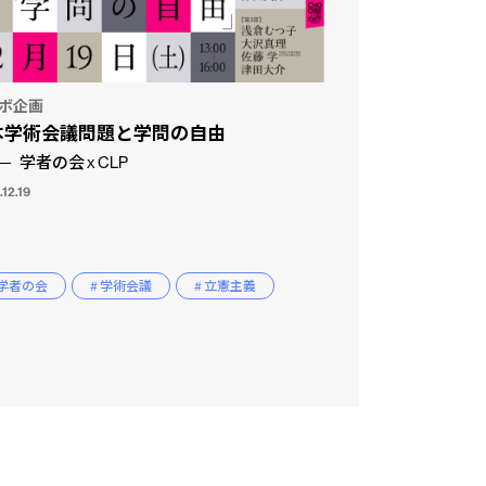
ボ企画
本学術会議問題と学問の自由
学者の会 x CLP
12.19
 学者の会
# 学術会議
# 立憲主義