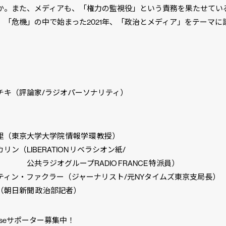
か。また、メディアも、「権力の監視役」という責務を果たせてい
。「危機」の中で始まった2021年、「政治とメディア」をテーマに
演】
キ（評論家/ラジオパーソナリティ）
（東京大学大学院 情報学環 教授）
ン（LIBERATION リベラシオン紙/
ジオグループRADIO FRANCE 特派員）
ィン・ファクラー（ジャーナリスト/元NYタイムズ東京支局長）
朝日新聞 政治部記者）
oseサポーター募集中！