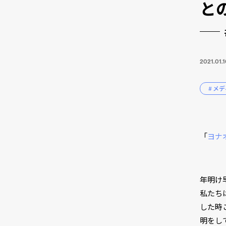
と
2021.01.
# メ
「
ヨナ
年明け
私たち
した時
明をし