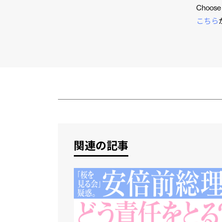
Choos
こちら
市民と
CLP
関連の記事