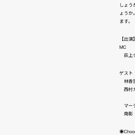
しょう
ょうか
ます。
【出
MC
荻上チ
ゲスト
林香里
西村カリ
公共ラ
マーテ
南彰（
◉Cho