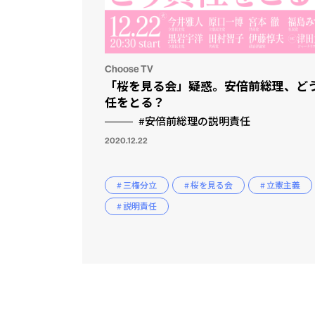
Choose TV
「桜を見る会」疑惑。安倍前総理、ど
任をとる？
#安倍前総理の説明責任
2020.12.22
# 三権分立
# 桜を見る会
# 立憲主義
# 説明責任