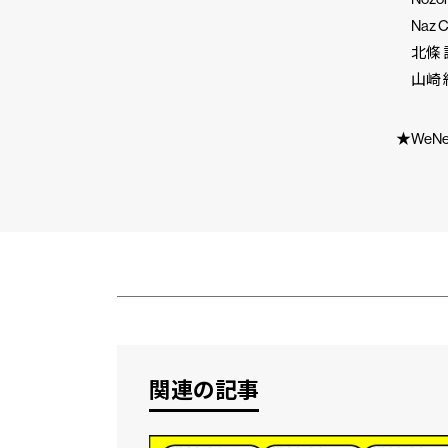
Naz C
北條 
山崎 
★WeNee
市民と
CLP
関連の記事