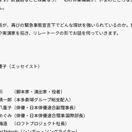
ん。
術が、再びの緊急事態宣言下でどんな現状を強いられているのか。
や実演家を招き、リレートークの形でお話を伺っていきます。
】
子（エッセイスト）
彩 （脚本家・演出家・役者）
慎一郎（本多劇場グループ総支配人）
八重子（俳優・日本俳優連合副理事長）
めぐみ（俳優・日本俳優連合理事 国際部長）
梅造 （ロフトプロジェクト社長）
mi Nobody（シンガー・ソングライター）