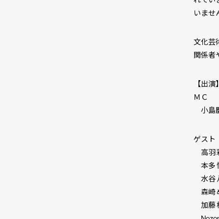
いませ
文化芸
関係者
【出演
ＭＣ
小島慶
ゲスト
高羽 
本多 
水谷 
森崎 
加藤 
Nozo