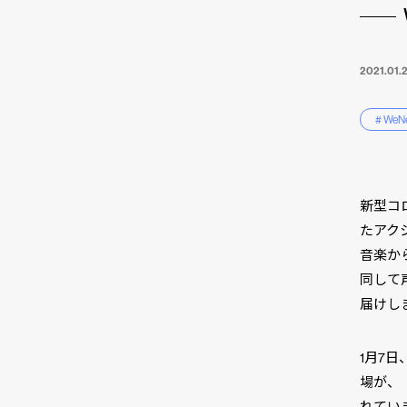
2021.01.
# WeN
新型コ
たアクシ
音楽から
同して声
届けし
1月7
場が、
れてい