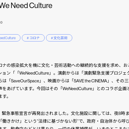
We Need Culture
20
eedCulture
# コロナ
# 文化芸術
ロナの感染拡大を機に文化・芸術活動への継続的な支援を求め、お
ョン「「WeNeedCulture」。演劇からは「演劇緊急支援プロジ
は「SaveOurSpace」、映画からは「SAVE the CINEMA」、その
をあげています。今回はその「WeNeedCulture」とのコラボ企
ます。
日、緊急事態宣言が再発出されました。文化施設に関しては、夜8時
「働きかけ」という”法律に基づかない形”で、政府・自治体から呼
ます。飲食店などとは異なり、一切の休業補償が、いまのところな