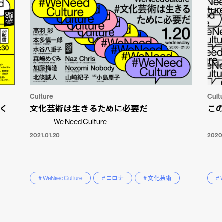
Culture
Cult
つく
文化芸術は生きるために必要だ
こ
We Need Culture
2021.01.20
2020
# WeNeedCulture
# コロナ
# 文化芸術
# 