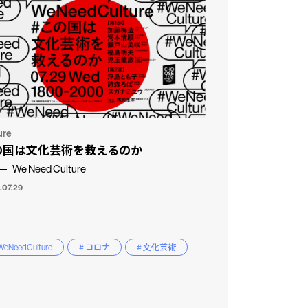
ure
の国は文化芸術を救えるのか
We Need Culture
.07.29
WeNeedCulture
# コロナ
# 文化芸術