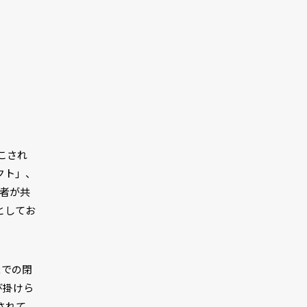
こされ
ェクト」、
三者が共
画としてお
までの閉
び掛けら
されて