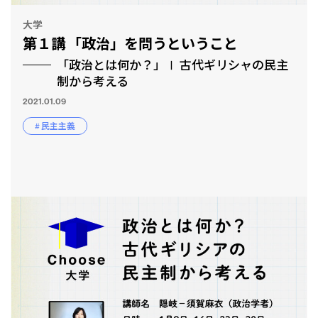
大学
第１講 「政治」を問うということ
「政治とは何か？」Ⅰ 古代ギリシャの民主
制から考える
2021.01.09
# 民主主義
CLP
市民と