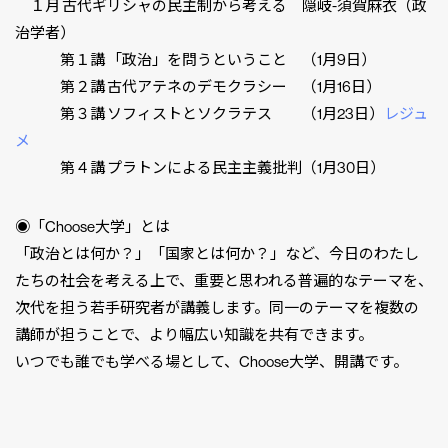
１月 古代ギリシャの民主制から考える 隠岐-須賀麻衣（政
治学者）
第１講 「政治」を問うということ （1月9日）
第２講 古代アテネのデモクラシー （1月16日）
第３講 ソフィストとソクラテス （1月23日）
レジュ
メ
第４講 プラトンによる民主主義批判（1月30日）
◉「Choose大学」とは
「政治とは何か？」「国家とは何か？」など、今日のわたし
たちの社会を考える上で、重要と思われる普遍的なテーマを、
次代を担う若手研究者が講義します。同一のテーマを複数の
講師が担うことで、より幅広い知識を共有できます。
いつでも誰でも学べる場として、Choose大学、開講です。