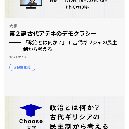
大学
第２講 古代アテネのデモクラシー
「政治とは何か？」Ⅰ 古代ギリシャの民主
制から考える
2021.01.16
# 民主主義