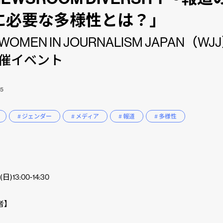
に必要な多様性とは？」
WOMEN IN JOURNALISM JAPAN（W
催イベント
15
# ジェンダー
# メディア
# 報道
# 多様性
】
日)13:00-14:30
者】