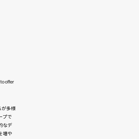
to offer
ちが多様
ープで
的なデ
を増や