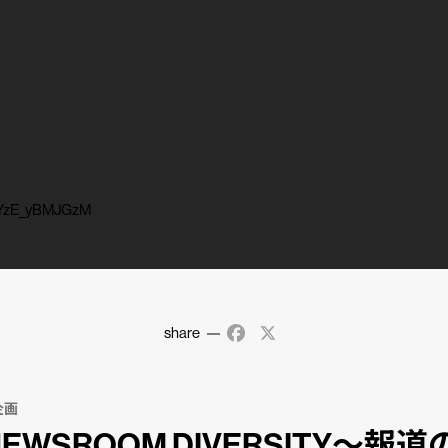
=YzE_yBMJGzM
share
Facebook
X
企画
EWSROOM DIVERSITY〜報道