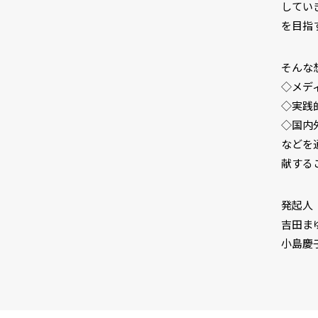
してい
を目指
そんな
◇メデ
◇実践
◇国内
などを
献する
市民と
CLP
発起人
吉田ま
小島慶