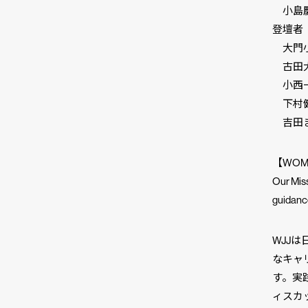
小島慶
登壇者
大門小
古田大
小西一
下村健
吉田ま
【WOME
Our Miss
guidance
WJJ
なキャ
す。実
ィスカ