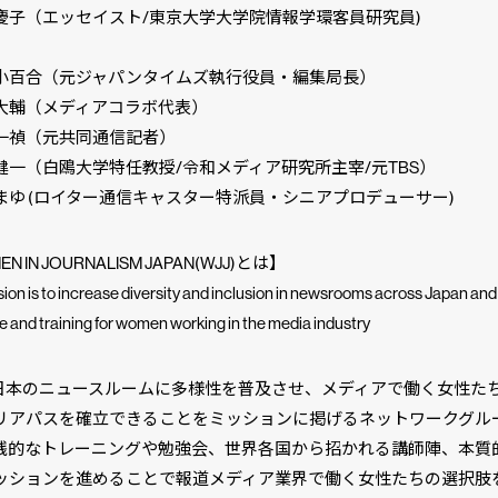
子（エッセイスト/東京大学大学院情報学環客員研究員)
百合（元ジャパンタイムズ執行役員・編集局長）
輔（メディアコラボ代表）
禎（元共同通信記者）
一（白鴎大学特任教授/令和メディア研究所主宰/元TBS）
ゆ (ロイター通信キャスター特派員・シニアプロデューサー)
N IN JOURNALISM JAPAN(WJJ)とは】
ion is to increase diversity and inclusion in newsrooms across Japan and 
 and training for women working in the media industry
は日本のニュースルームに多様性を普及させ、メディアで働く女性た
リアパスを確立できることをミッションに掲げるネットワークグル
践的なトレーニングや勉強会、世界各国から招かれる講師陣、本質
ッションを進めることで報道メディア業界で働く女性たちの選択肢