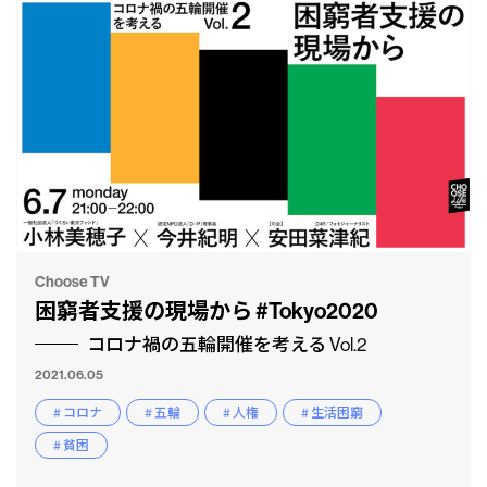
Choose TV
困窮者支援の現場から #Tokyo2020
コロナ禍の五輪開催を考える Vol.2
2021.06.05
# コロナ
# 五輪
# 人権
# 生活困窮
# 貧困