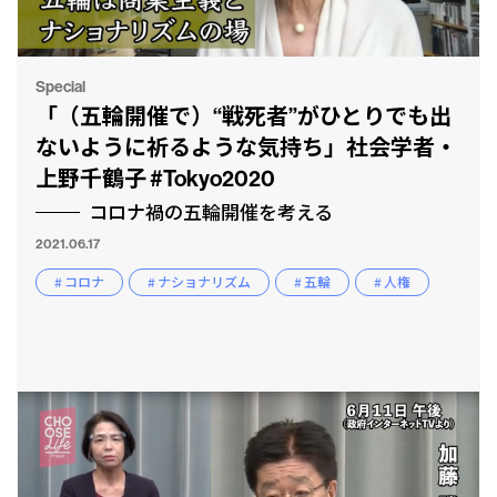
Special
「（五輪開催で）“戦死者”がひとりでも出
ないように祈るような気持ち」社会学者・
上野千鶴子 #Tokyo2020
コロナ禍の五輪開催を考える
2021.06.17
CLP
市民と
# コロナ
# ナショナリズム
# 五輪
# 人権