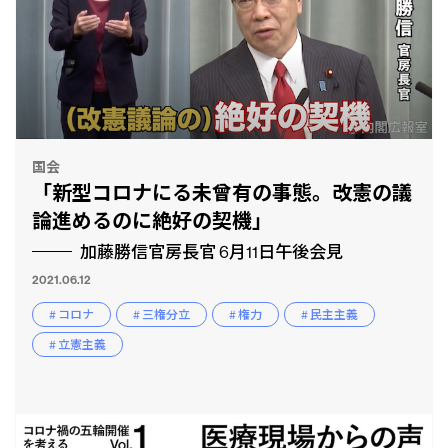
国会
「新型コロナにる未曾有の事態。改憲の議
論進めるのに絶好の契機」
加藤勝信官房長官 6月11日午後会見
2021.06.12
# コロナ
# 三権分立
# 権力
# 民主主義
# 立憲主義