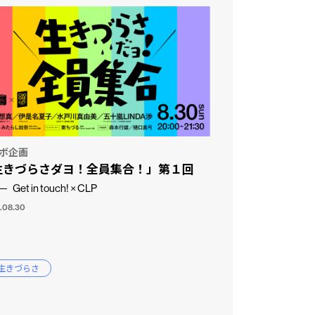
ボ企画
生きづらさダヨ！全員集合！」第１回
Get in touch! × CLP
.08.30
 生きづらさ