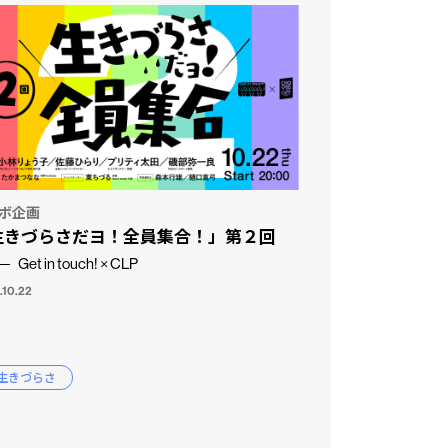
ボ企画
生きづらさだヨ！全員集合！」第２回
Get in touch! × CLP
.10.22
 生きづらさ