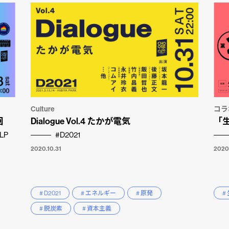
Culture
コラ
回
Dialogue Vol.4 たかが電気
「
LP
#D2021
2020.10.31
2020
# D2021
# エネルギー
# 原発
#
# 脱炭素
# 資本主義