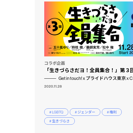
コラボ企画
「生きづらさだヨ！全員集合！」第３
Get in touch! x プライドハウス東京 x C
2020.11.28
# LGBTQ
# ジェンダー
# 権利
# 生きづらさ