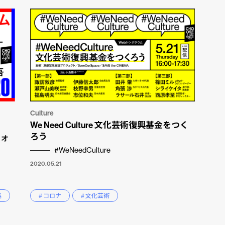
Culture
We Need Culture 文化芸術復興基金をつく
ろう
 オ
#WeNeedCulture
2020.05.21
義
# コロナ
# 文化芸術