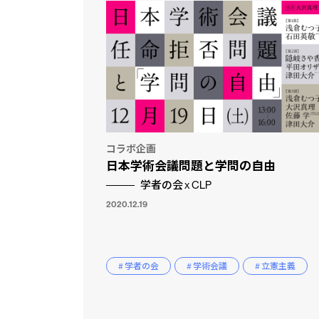
コラボ企画
日本学術会議問題と学問の自由
学者の会 x CLP
2020.12.19
# 学者の会
# 学術会議
# 立憲主義