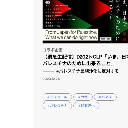
コラボ企画
【緊急生配信】D2021×CLP「いま、日
パレスチナのために出来ること」
#パレスチナ民族浄化に反対する
2023.12.26
# イスラエル
# ガザ
# ハマス
# パレスチナ
# 民族浄化