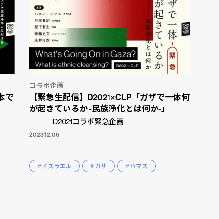
コラボ企画
本で
【緊急生配信】D2021×CLP「ガザで一体何
が起きているか -民族浄化とは何か-」
D2021コラボ緊急企画
2023.12.06
# イスラエル
# ガザ
# ハマス