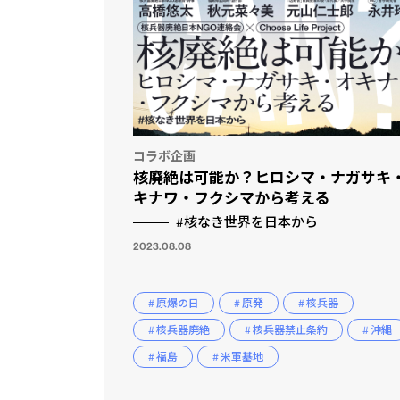
コラボ企画
核廃絶は可能か？ヒロシマ・ナガサキ
キナワ・フクシマから考える
#核なき世界を日本から
2023.08.08
# 原爆の日
# 原発
# 核兵器
# 核兵器廃絶
# 核兵器禁止条約
# 沖縄
# 福島
# 米軍基地