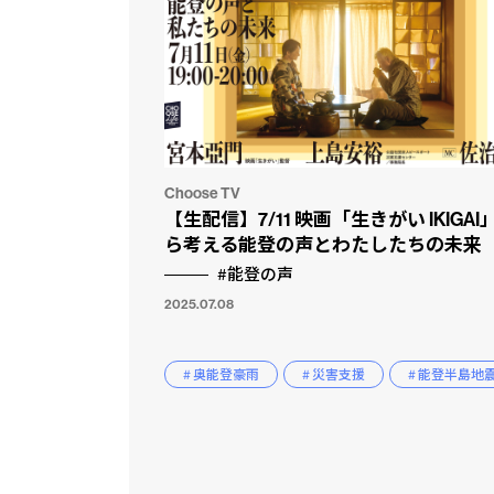
Choose TV
【生配信】7/11 映画「生きがい IKIGAI
ら考える能登の声とわたしたちの未来
#能登の声
2025.07.08
# 奥能登豪雨
# 災害支援
# 能登半島地