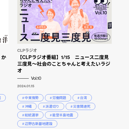
CLPラジオ
」か
【CLPラジオ番組】1/15 ニュース二度見
三度見〜社会のことちゃんと考えたいラジ
オ
Vol.10
2024.01.15
震
# 中東情勢
# 労働問題
# 台湾
# 沖縄
# 派遣切り
# 災害関連死
# 総統選挙
# 能登半島地震
# 辺野古新基地建設