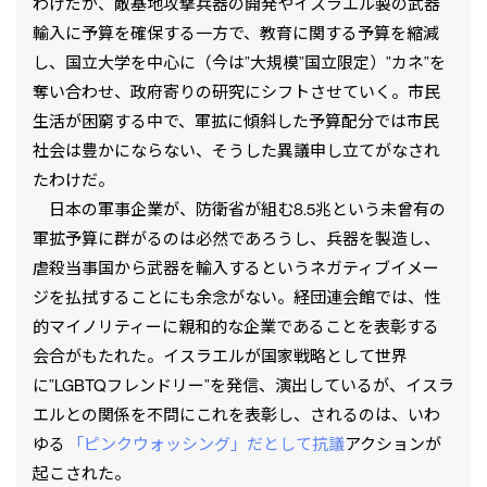
わけだが、敵基地攻撃兵器の開発やイスラエル製の武器
輸入に予算を確保する一方で、教育に関する予算を縮減
し、国立大学を中心に（今は”大規模”国立限定）”カネ”を
奪い合わせ、政府寄りの研究にシフトさせていく。市民
生活が困窮する中で、軍拡に傾斜した予算配分では市民
社会は豊かにならない、そうした異議申し立てがなされ
たわけだ。
日本の軍事企業が、防衛省が組む8.5兆という未曾有の
軍拡予算に群がるのは必然であろうし、兵器を製造し、
虐殺当事国から武器を輸入するというネガティブイメー
ジを払拭することにも余念がない。経団連会館では、性
的マイノリティーに親和的な企業であることを表彰する
会合がもたれた。イスラエルが国家戦略として世界
に”LGBTQフレンドリー”を発信、演出しているが、イスラ
エルとの関係を不問にこれを表彰し、されるのは、いわ
ゆる
「ピンクウォッシング」だとして抗議
アクションが
起こされた。