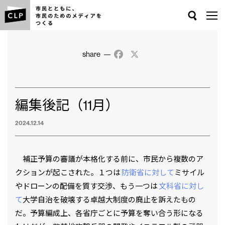
Search
share
Facebook
X
編集後記（11月）
2024.12.14
補正予算の審議が本格化する前に、市民から複数のア
クションが起こされた。１つは
防衛省に対して
ミサイル
やドローンの配備を質す交渉、もう一つは
文科省に対し
て
大学自治を破壊する卓越大制度の廃止を訴えたもの
だ。予算編成上、各省庁ごとに予算を奪い合う形になる