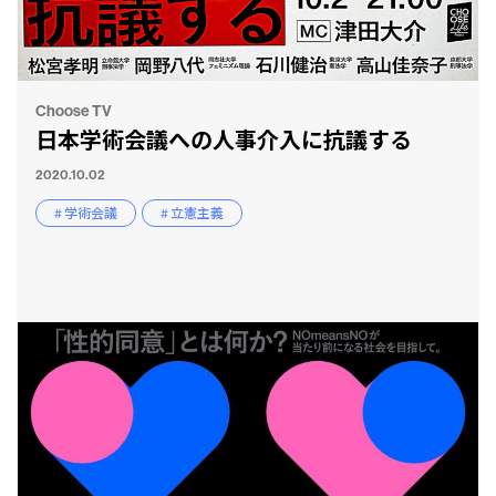
Choose TV
日本学術会議への人事介入に抗議する
2020.10.02
# 学術会議
# 立憲主義