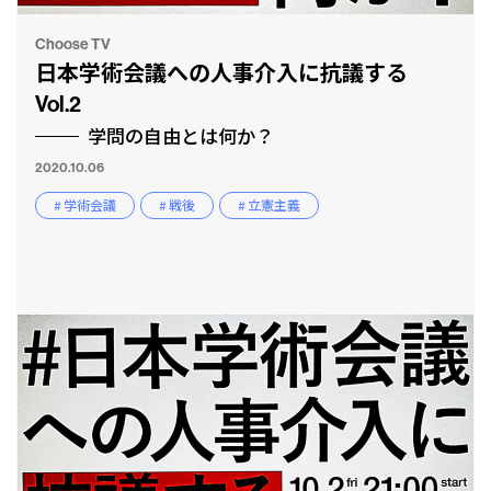
Choose TV
日本学術会議への人事介入に抗議する
Vol.2
学問の自由とは何か？
2020.10.06
# 学術会議
# 戦後
# 立憲主義