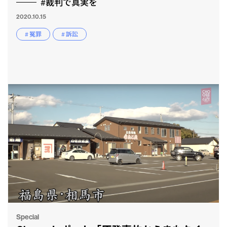
#裁判で真実を
2020.10.15
# 冤罪
# 訴訟
CLP
市民と
Special