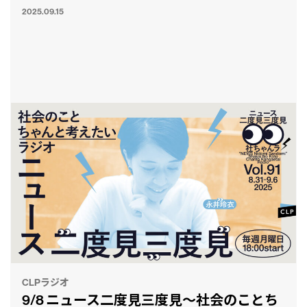
2025.09.15
CLP
市民と
CLPラジオ
9/8 ニュース二度見三度見〜社会のことち