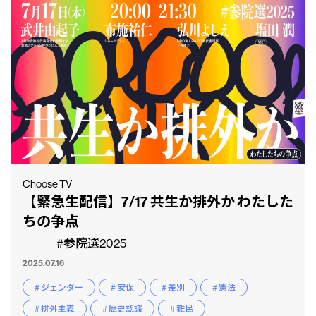
Choose TV
【緊急生配信】7/17 共生か排外か わたした
ちの争点
#参院選2025
2025.07.16
# ジェンダー
# 安保
# 差別
# 憲法
# 排外主義
# 歴史認識
# 難民