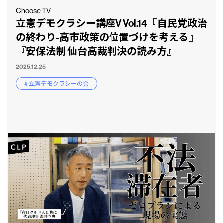
Choose TV
立憲デモクラシー講座V Vol.14『自民党政治
の終わり-高市政策の位置づけを考える』
『安保法制 仙台高裁判決の読み方』
2025.12.25
# 立憲デモクラシーの会