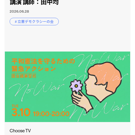
講演 講師：田中均
2026.06.28
# 立憲デモクラシーの会
CLP
市民と
Choose TV