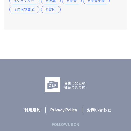
# ジェンダー
# 地震
# 災害
# 災害支援
# 自民党裏金
# 貧困
利用規約
Privacy Policy
お問い合わせ
FOLLOW US ON