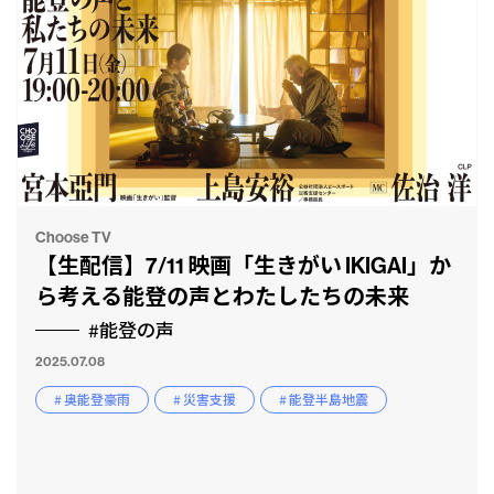
Choose TV
【生配信】7/11 映画「生きがい IKIGAI」か
ら考える能登の声とわたしたちの未来
#能登の声
2025.07.08
# 奥能登豪雨
# 災害支援
# 能登半島地震