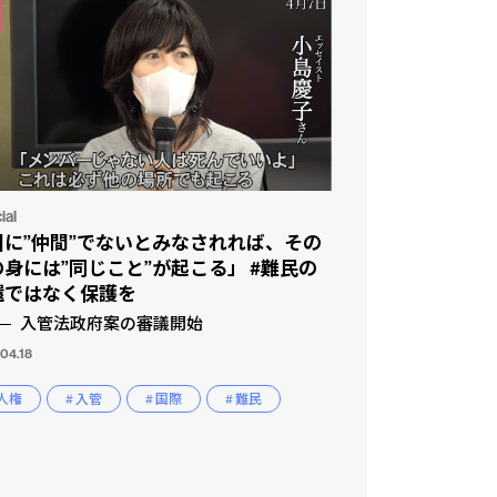
ial
国に”仲間”でないとみなされれば、その
の身には”同じこと”が起こる」 #難民の
還ではなく保護を
入管法政府案の審議開始
04.18
 人権
# 入管
# 国際
# 難民