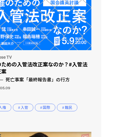
ose TV
のための入管法改正案なのか？#入管法
正案
死亡事案「最終報告書」の行方
.05.09
 人権
# 入管
# 国際
# 難民