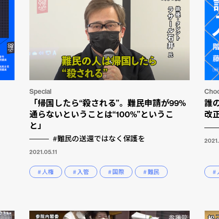
Special
Cho
「帰国したら“殺される”。難民申請が99%
誰
通らないということは“100%”というこ
改
と」
#難民の送還ではなく保護を
2021
2021.05.11
# 人権
# 入管
# 国際
# 難民
#