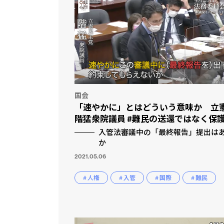
国会
「速やかに」とはどういう意味か 立
階猛衆院議員 #難民の送還ではなく保
入管法審議中の「最終報告」提出は
か
2021.05.06
# 人権
# 入管
# 国際
# 難民