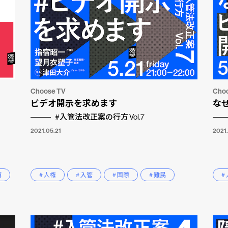
Choose TV
Cho
ビデオ開示を求めます
な
#入管法改正案の行方 Vol.7
2021.05.21
2021
窮
# 人権
# 入管
# 国際
# 難民
#