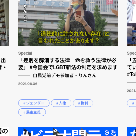
Special
Spec
も出
「差別を解消する法律 命を救う法律が必
「
者・
要」 #今国会でLGBT新法の制定を求めます
て
#To
自民党前デモ参加者・りんさん
2021.06.06
2021
# ジェンダー
# 人権
# 権利
#
# 民主主義