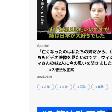
Special
「亡くなったのは私たちの姉だから、
ちもビデオ映像を見たいのです」ウィ
マさんの妹2人に今の思いを聞きました
#入管法改正案
2021.05.16
# 人権
# 入管
# 国際
# 難民