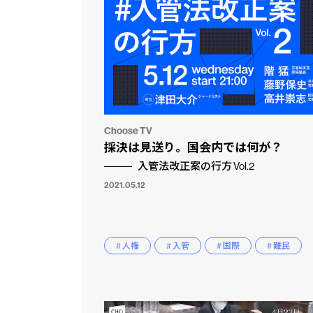
Choose TV
採決は見送り。国会内では何が？
入管法改正案の行方 Vol.2
2021.05.12
市民と
CLP
# 人権
# 入管
# 国際
# 難民