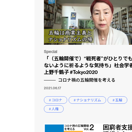
Special
「（五輪開催で）“戦死者”がひとりで
ないように祈るような気持ち」社会学
上野千鶴子 #Tokyo2020
コロナ禍の五輪開催を考える
2021.06.17
# コロナ
# ナショナリズム
# 五輪
# 人権