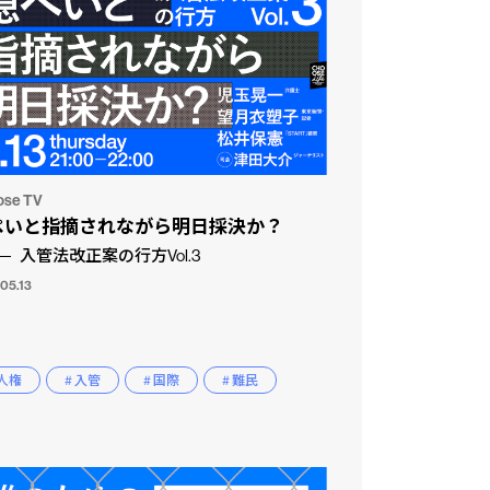
ose TV
ぺいと指摘されながら明日採決か？
入管法改正案の行方Vol.3
05.13
 人権
# 入管
# 国際
# 難民