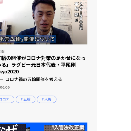
ial
五輪の開催がコロナ対策の足かせになっ
いる」ラグビー元日本代表・平尾剛
kyo2020
コロナ禍の五輪開催を考える
.06.06
 コロナ
# 五輪
# 人権