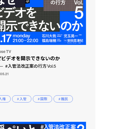
ose TV
ぜビデオを開示できないのか
#入管法改正案の行方 Vol.5
.05.21
 人権
# 入管
# 国際
# 難民