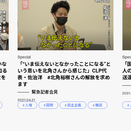
Special
Spec
いな
「“いま伝えないとなかったことになる”と
「
知る
いう思いを北角さんから感じた」CLP代
人
放を
表・佐治洋 #北角裕樹さんの解放を求め
送
ます
緊急記者会見
2021.
2021.04.21
# 人権
# 国際
# 民主主義
# 難民
#