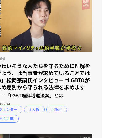
ial
かわいそうな人たちを守るために理解を
げよう、は当事者が求めていることでは
」松岡宗嗣氏インタビュー #LGBTQが
じめ差別から守られる法律を求めます
「LGBT理解増進法案」とは
.05.04
 ジェンダー
# 人権
# 権利
 民主主義