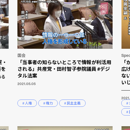
国会
Spec
憲・
「当事者の知らないところで情報が利活用
「
護を
される」共産党・田村智子参院議員 #デジ
広
タル法案
ない
ある
い
2021.05.05
2021
# 人権
# 権力
# 民主主義
#
#