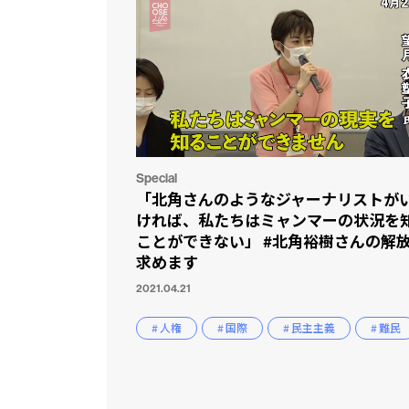
Special
「北角さんのようなジャーナリストが
ければ、私たちはミャンマーの状況を
ことができない」 #北角裕樹さんの解
求めます
2021.04.21
# 人権
# 国際
# 民主主義
# 難民