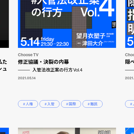
Choose TV
Cho
私た
修正協議・決裂の内幕
隠
シュ
入管法改正案の行方 Vol.4
2021.05.14
2021.
# 人権
# 入管
# 国際
# 難民
#