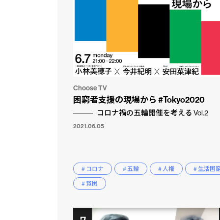
Choose TV
困窮者支援の現場から #Tokyo2020
コロナ禍の五輪開催を考える Vol.2
2021.06.05
# コロナ
# 五輪
# 人権
# 生活困
# 貧困