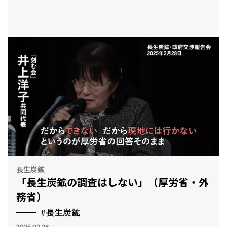
とも
長生炭鉱
「長生炭鉱の調査はしない」（厚労省・外
務省）
#長生炭鉱
2025.02.28