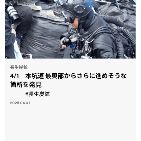
長生炭鉱
4/1 本坑道 最奥部からさらに進めそうな
箇所を発見
#長生炭鉱
2025.04.01