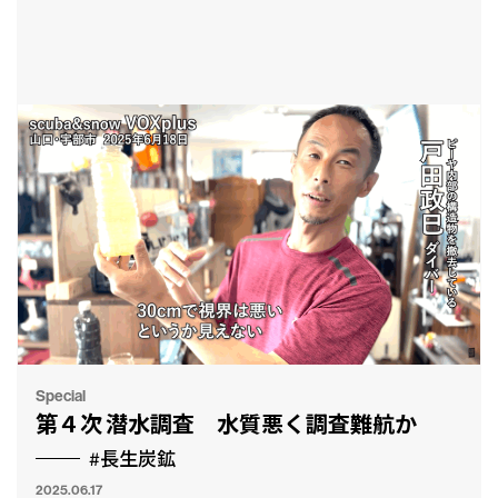
CLP
市民と
Special
第４次 潜水調査 水質悪く調査難航か
#長生炭鉱
2025.06.17