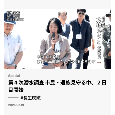
Special
第４次潜水調査 市民・遺族見守る中、２日
目開始
#長生炭鉱
2025.06.19