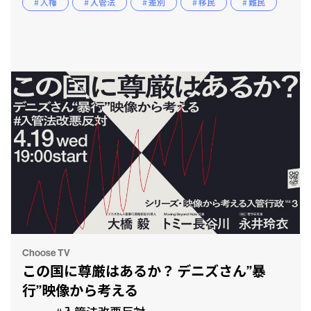
# 人権
# 入管法
# 差別
# 移民
# 難民
Choose TV
この国に尊厳はあるか？ デニズさん”暴
行”映像から考える