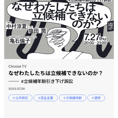
Choose TV
なぜわたしたちは立候補できないのか？
#立候補年齢引き下げ訴訟
2023.07.26
# 公共訴訟
# 民主主義
# 立候補年齢
# 選挙