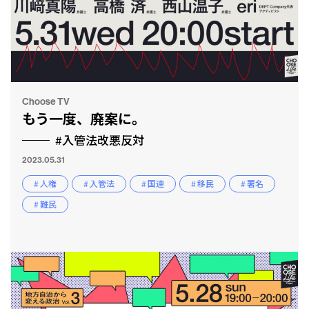
Choose TV
もう一度、廃案に。
#入管法改悪反対
2023.05.31
# 人権
# 入管法
# 国連
# 移民
# 署名
# 難民