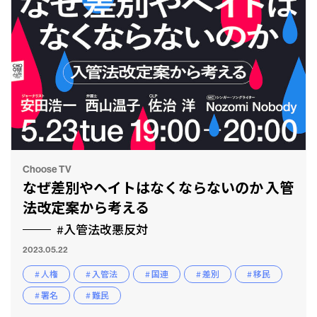
Choose TV
なぜ差別やヘイトはなくならないのか 入管
法改定案から考える
#入管法改悪反対
2023.05.22
# 人権
# 入管法
# 国連
# 差別
# 移民
# 署名
# 難民