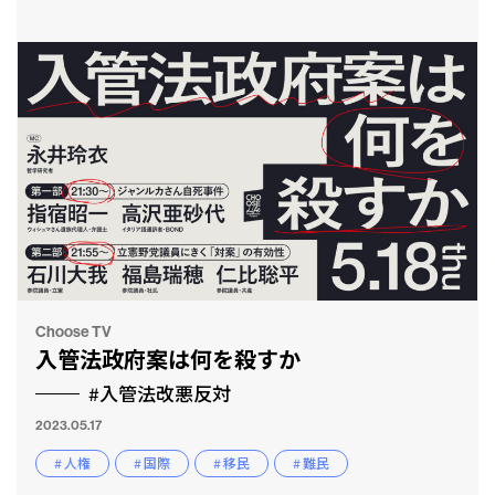
とも
Choose TV
入管法政府案は何を殺すか
#入管法改悪反対
2023.05.17
# 人権
# 国際
# 移民
# 難民