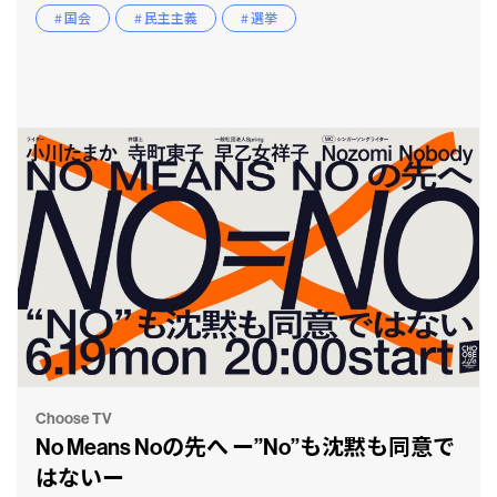
# 国会
# 民主主義
# 選挙
CLP
市民と
Choose TV
No Means Noの先へ ー”No”も沈黙も同意で
はないー