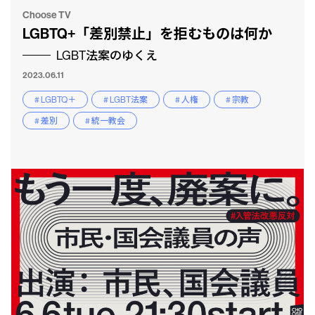
Choose TV
LGBTQ+「差別禁止」を拒むものは何か
LGBT法案のゆくえ
2023.06.11
# LGBTQ＋
# LGBT法案
# 人権
# 宗教
# 差別
# 統一教会