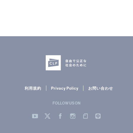
« 前
次へ
利用規約
Privacy Policy
お問い合わせ
FOLLOW US ON
へ
»
YouTube
Twitter
Facebook
Instergram
note
LINE