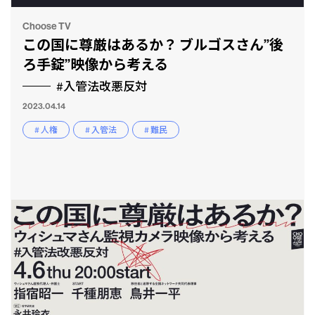
Choose TV
この国に尊厳はあるか？ ブルゴスさん”後
ろ手錠”映像から考える
#入管法改悪反対
2023.04.14
# 人権
# 入管法
# 難民