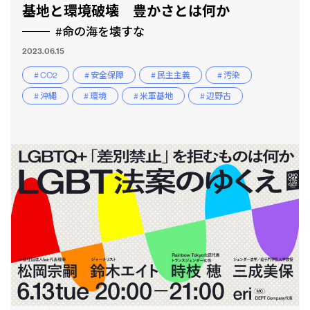
基地と環境破壊 豊かさとは何か
#命の海を壊すな
2023.06.15
# CO2
# 安全保障
# 民主主義
# 汚染
# 沖縄
# 環境
# 米軍基地
# 辺野古