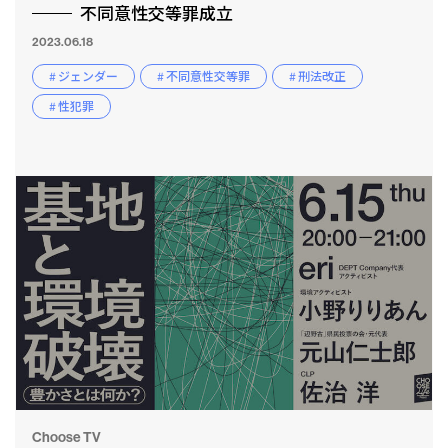
不同意性交等罪成立
2023.06.18
# ジェンダー
# 不同意性交等罪
# 刑法改正
# 性犯罪
Choose TV